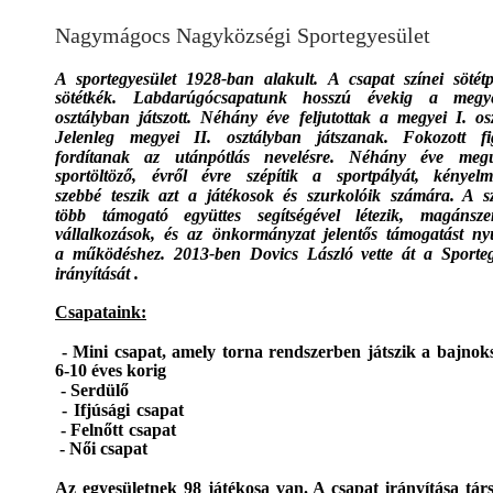
Nagymágocs Nagyközségi Sportegyesület
A sportegyesület 1928-ban alakult. A csapat színei sötétp
sötétkék. Labdarúgócsapatunk hosszú évekig a megye
osztályban játszott. Néhány éve feljutottak a megyei I. osz
Jelenleg megyei II. osztályban játszanak. Fokozott fi
fordítanak az utánpótlás nevelésre. Néhány éve meg
sportöltöző, évről évre szépítik a sportpályát, kényelm
szebbé teszik azt a játékosok és szurkolóik számára. A sz
több támogató együttes segítségével létezik, magánsze
vállalkozások, és az önkormányzat jelentős támogatást ny
a működéshez. 2013-ben Dovics László vette át a Sporteg
irányítását .  
Csapataink:
- Mini csapat, amely torna rendszerben játszik a ba
6-10 éves korig 
- Serdülő
- Ifjúsági csapat
- Felnőtt csapat
 - Női csapat
Az egyesületnek 98 játékosa van. A csapat irányítása tár