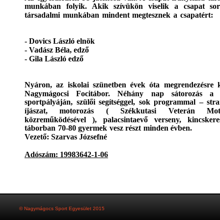
munkában folyik. Akik szívükön viselik a csapat sor
társadalmi munkában mindent megtesznek a csapatért:
- Dovics László elnök 
- Vadász Béla, edző 
- Gila László edző
Nyáron, az iskolai szünetben évek óta megrendezésre 
Nagymágocsi Focitábor. Néhány nap sátorozás a 
sportpályáján, szülői segítséggel, sok programmal – stra
íjászat, motorozás ( Székkutasi Veterán Mot
közreműködésével ), palacsintaevő verseny, kincsker
táborban 70-80 gyermek vesz részt minden évben.
Vezető: Szarvas Józsefné
Adószám: 19983642-1-06
© Nagymágocs Sport Egyesület 2015